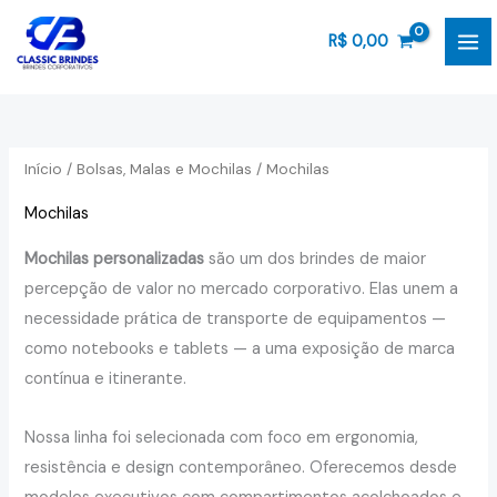
Ir
P
P
para
r
r
R$
0,00
o
e
e
conteúdo
ç
ç
o
o
Início
/
Bolsas, Malas e Mochilas
/ Mochilas
í
á
Mochilas
n
x
Mochilas personalizadas
são um dos brindes de maior
i
i
percepção de valor no mercado corporativo. Elas unem a
necessidade prática de transporte de equipamentos —
o
o
como notebooks e tablets — a uma exposição de marca
contínua e itinerante.
Nossa linha foi selecionada com foco em ergonomia,
resistência e design contemporâneo. Oferecemos desde